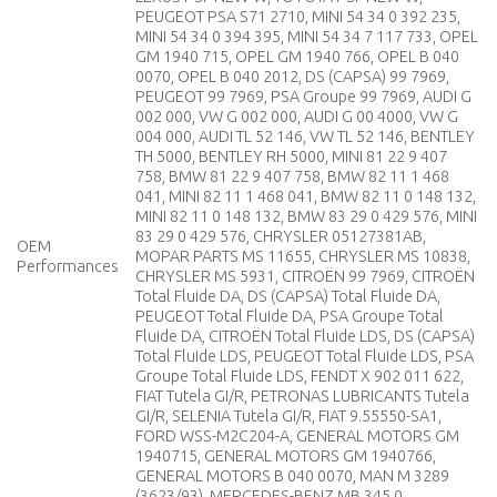
PEUGEOT PSA S71 2710, MINI 54 34 0 392 235,
MINI 54 34 0 394 395, MINI 54 34 7 117 733, OPEL
GM 1940 715, OPEL GM 1940 766, OPEL B 040
0070, OPEL B 040 2012, DS (CAPSA) 99 7969,
PEUGEOT 99 7969, PSA Groupe 99 7969, AUDI G
002 000, VW G 002 000, AUDI G 00 4000, VW G
004 000, AUDI TL 52 146, VW TL 52 146, BENTLEY
TH 5000, BENTLEY RH 5000, MINI 81 22 9 407
758, BMW 81 22 9 407 758, BMW 82 11 1 468
041, MINI 82 11 1 468 041, BMW 82 11 0 148 132,
MINI 82 11 0 148 132, BMW 83 29 0 429 576, MINI
83 29 0 429 576, CHRYSLER 05127381AB,
OEM
MOPAR PARTS MS 11655, CHRYSLER MS 10838,
Performances
CHRYSLER MS 5931, CITROËN 99 7969, CITROËN
Total Fluide DA, DS (CAPSA) Total Fluide DA,
PEUGEOT Total Fluide DA, PSA Groupe Total
Fluide DA, CITROËN Total Fluide LDS, DS (CAPSA)
Total Fluide LDS, PEUGEOT Total Fluide LDS, PSA
Groupe Total Fluide LDS, FENDT X 902 011 622,
FIAT Tutela GI/R, PETRONAS LUBRICANTS Tutela
GI/R, SELENIA Tutela GI/R, FIAT 9.55550-SA1,
FORD WSS-M2C204-A, GENERAL MOTORS GM
1940715, GENERAL MOTORS GM 1940766,
GENERAL MOTORS B 040 0070, MAN M 3289
(3623/93), MERCEDES-BENZ MB 345.0,