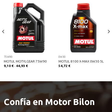
75W90
0W30
MOTUL MOTYLGEAR 75W90
MOTUL 8100 X-MAX 0W30 5L
Rango
9,10
€
-
44,93
€
54,72
€
de
precios:
desde
9,10 €
hasta
44,93 €
Confía en Motor Bilon