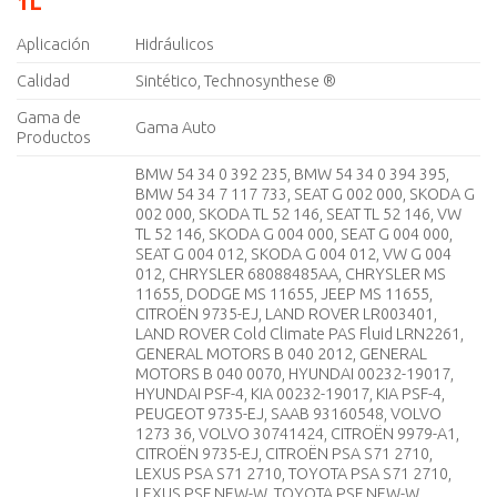
1L
Aplicación
Hidráulicos
Calidad
Sintético, Technosynthese ®
Gama de
Gama Auto
Productos
BMW 54 34 0 392 235, BMW 54 34 0 394 395,
BMW 54 34 7 117 733, SEAT G 002 000, SKODA G
002 000, SKODA TL 52 146, SEAT TL 52 146, VW
TL 52 146, SKODA G 004 000, SEAT G 004 000,
SEAT G 004 012, SKODA G 004 012, VW G 004
012, CHRYSLER 68088485AA, CHRYSLER MS
11655, DODGE MS 11655, JEEP MS 11655,
CITROËN 9735-EJ, LAND ROVER LR003401,
LAND ROVER Cold Climate PAS Fluid LRN2261,
GENERAL MOTORS B 040 2012, GENERAL
MOTORS B 040 0070, HYUNDAI 00232-19017,
HYUNDAI PSF-4, KIA 00232-19017, KIA PSF-4,
PEUGEOT 9735-EJ, SAAB 93160548, VOLVO
1273 36, VOLVO 30741424, CITROËN 9979-A1,
CITROËN 9735-EJ, CITROËN PSA S71 2710,
LEXUS PSA S71 2710, TOYOTA PSA S71 2710,
LEXUS PSF NEW-W, TOYOTA PSF NEW-W,