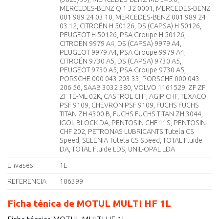
MERCEDES-BENZ Q 1 32 0001, MERCEDES-BENZ
001 989 24 03 10, MERCEDES-BENZ 001 989 24
03 12, CITROËN H 50126, DS (CAPSA) H 50126,
PEUGEOT H 50126, PSA Groupe H 50126,
CITROËN 9979 A4, DS (CAPSA) 9979 A4,
PEUGEOT 9979 A4, PSA Groupe 9979 A4,
CITROËN 9730 A5, DS (CAPSA) 9730 A5,
PEUGEOT 9730 A5, PSA Groupe 9730 A5,
PORSCHE 000 043 203 33, PORSCHE 000 043
206 56, SAAB 3032 380, VOLVO 1161529, ZF ZF
ZF TE-ML 02K, CASTROL CHF, AGIP CHF, TEXACO
PSF 9109, CHEVRON PSF 9109, FUCHS FUCHS
TITAN ZH 4300 B, FUCHS FUCHS TITAN ZH 3044,
IGOL BLOCK DA, PENTOSIN CHF 11S, PENTOSIN
CHF 202, PETRONAS LUBRICANTS Tutela CS
Speed, SELENIA Tutela CS Speed, TOTAL Fluide
DA, TOTAL Fluide LDS, UNIL-OPAL LDA
Envases
1L
REFERENCIA
106399
Ficha ténica de MOTUL MULTI HF 1L