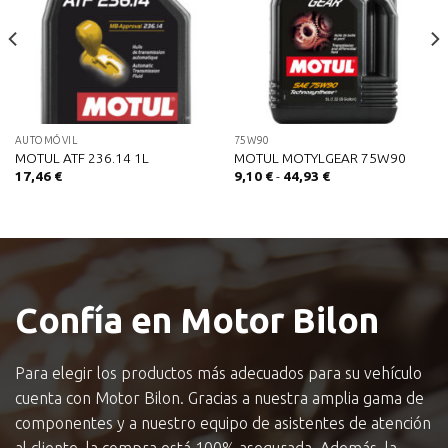
AUTOMÓVIL
75W90
MOTUL ATF 236.14 1L
MOTUL MOTYLGEAR 75W90
Rango
17,46
€
9,10
€
-
44,93
€
de
precios:
desde
9,10 €
hasta
44,93 €
Confía en Motor Bilon
Para elegir los productos más adecuados para su vehículo
cuenta con Motor Bilon. Gracias a nuestra amplia gama de
componentes y a nuestro equipo de asistentes de atención
al cliente, la compra está 100% asegurada. Además, la