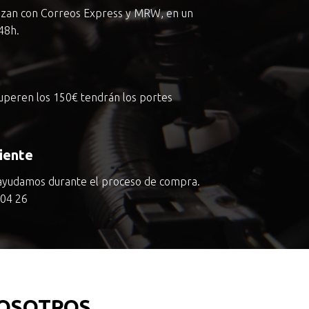
lizan con Correos Express y MRW, en un
48h.
superen los
150€
tendrán los portes
liente
ayudamos durante el proceso de compra.
 04 26
OSOTROS