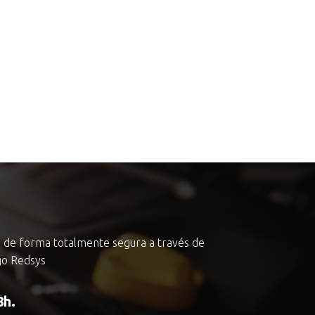
a de forma totalmente segura a través de
go Redsys
8h.