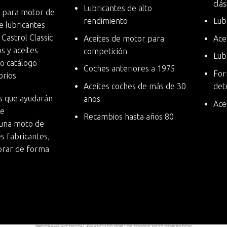
clás
Lubricantes de alto
s para motor
de
rendimiento
Lub
e lubricantes
 Castrol Classic
Aceites de motor para
Ace
s y aceites
competición
Lub
o catálogo
Coches anteriores a 1975
For
orios
Aceites coches de más de 30
det
s
que ayudarán
años
Ace
te
Recambios hasta años 80
una moto de
s fabricantes,
prar de forma