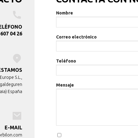
Nombre
ELÉFONO
 607 04 26
Correo electrónico
Teléfono
ESTAMOS
Europe S.L.,
Ugaldeguren
Mensaje
aia) España
E-MAIL
rbilon.com