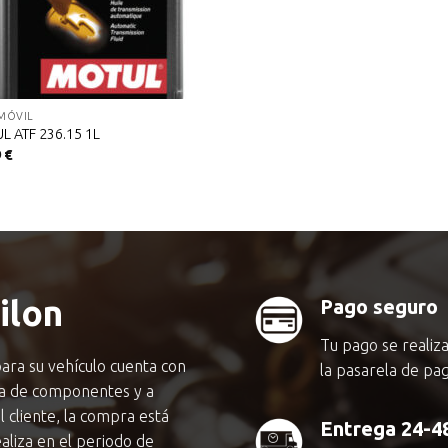
MÓVIL
L ATF 236.15 1L
9
€
ilon
Pago seguro
Tu pago se realiz
ara su vehículo cuenta con
la pasarela de pa
ma de componentes y a
l cliente, la compra está
Entrega 24-4
liza en el periodo de