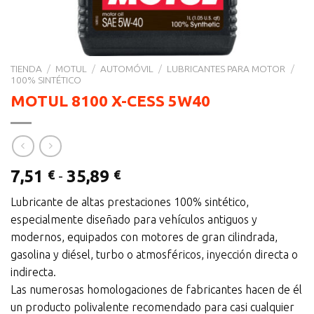
TIENDA
/
MOTUL
/
AUTOMÓVIL
/
LUBRICANTES PARA MOTOR
/
100% SINTÉTICO
MOTUL 8100 X-CESS 5W40
Rango
7,51
-
35,89
€
€
de
Lubricante de altas prestaciones 100% sintético,
precios:
especialmente diseñado para vehículos antiguos y
desde
modernos, equipados con motores de gran cilindrada,
7,51 €
gasolina y diésel, turbo o atmosféricos, inyección directa o
hasta
indirecta.
35,89 €
Las numerosas homologaciones de fabricantes hacen de él
un producto polivalente recomendado para casi cualquier