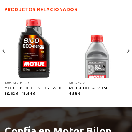
PRODUCTOS RELACIONADOS
100% SINTÉTICO
AUTOMÓVIL
MOTUL 8100 ECO-NERGY 5W30
MOTUL DOT 4 LV 0,5L
Rango
10,62
€
-
41,94
€
4,53
€
de
precios:
desde
10,62 €
hasta
41,94 €
Confía en Motor Bilon