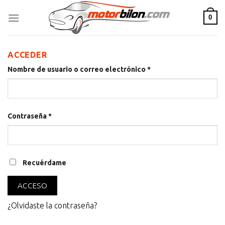
Skip
0
to
content
ACCEDER
Nombre de usuario o correo electrónico
*
Contraseña
*
Recuérdame
ACCESO
¿Olvidaste la contraseña?