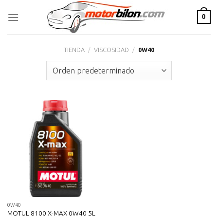
Skip
0
to
content
TIENDA
/
VISCOSIDAD
/
0W40
0W40
MOTUL 8100 X-MAX 0W40 5L