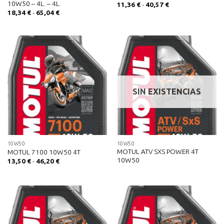
10W50 – 4L. – 4L.
Rango
11,36
€
-
40,57
€
de
Rango
18,34
€
-
65,04
€
precios:
de
desde
precios:
11,36 €
desde
hasta
18,34 €
40,57 €
hasta
65,04 €
SIN EXISTENCIAS
10W50
10W50
MOTUL ATV SXS POWER 4T
MOTUL 7100 10W50 4T
10W50
Rango
13,50
€
-
46,20
€
de
precios:
desde
13,50 €
hasta
46,20 €