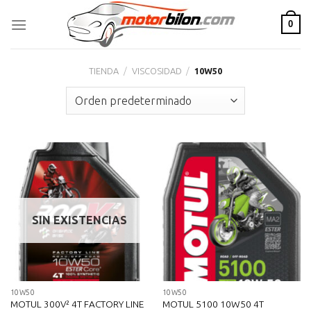
Skip
0
to
content
TIENDA
/
VISCOSIDAD
/
10W50
SIN EXISTENCIAS
10W50
10W50
MOTUL 300V² 4T FACTORY LINE
MOTUL 5100 10W50 4T