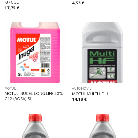
-37C 5L
4,53
€
17,75
€
MOTUL
AUTOMÓVIL
MOTUL INUGEL LONG LIFE 50%
MOTUL MULTI HF 1L
G12 (ROSA) 5L
14,13
€