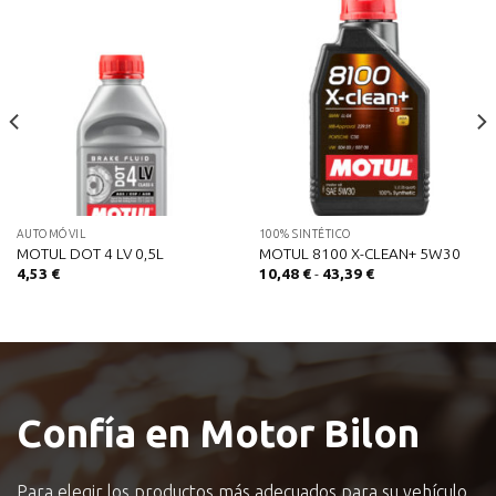
AUTOMÓVIL
100% SINTÉTICO
MOTUL DOT 4 LV 0,5L
MOTUL 8100 X-CLEAN+ 5W30
Rango
4,53
€
10,48
€
-
43,39
€
de
precios:
desde
10,48 €
hasta
43,39 €
Confía en Motor Bilon
Para elegir los productos más adecuados para su vehículo