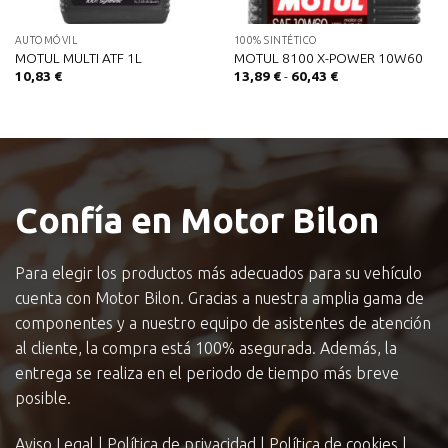
AUTOMÓVIL
100% SINTÉTICO
MOTUL MULTI ATF 1L
MOTUL 8100 X-POWER 10W60
Rango
10,83
€
13,89
€
-
60,43
€
de
precios:
desde
13,89 €
hasta
60,43 €
Confía en Motor Bilon
Para elegir los productos más adecuados para su vehículo
cuenta con Motor Bilon. Gracias a nuestra amplia gama de
componentes y a nuestro equipo de asistentes de atención
al cliente, la compra está 100% asegurada. Además, la
entrega se realiza en el periodo de tiempo más breve
posible.
Aviso Legal
|
Política de privacidad
|
Política de cookies
|