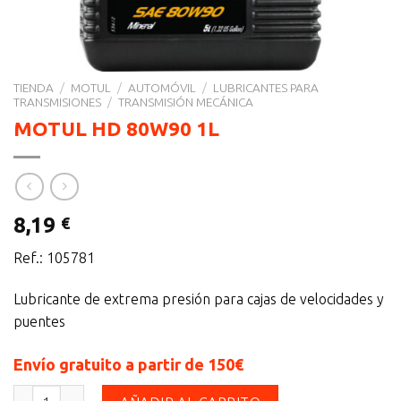
TIENDA
/
MOTUL
/
AUTOMÓVIL
/
LUBRICANTES PARA
TRANSMISIONES
/
TRANSMISIÓN MECÁNICA
MOTUL HD 80W90 1L
8,19
€
Ref.: 105781
Lubricante de extrema presión para cajas de velocidades y
puentes
Envío gratuito a partir de 150€
MOTUL HD 80W90 1L cantidad