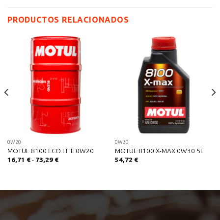
PRODUCTOS RELACIONADOS
0W20
0W30
MOTUL 8100 ECO LITE 0W20
MOTUL 8100 X-MAX 0W30 5L
Rango
16,71
€
-
73,29
€
54,72
€
de
precios:
desde
16,71 €
hasta
73,29 €