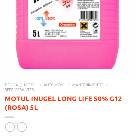
TIENDA
/
MOTUL
/
AUTOMÓVIL
/
MANTENIMIENTO
/
REFRIGERANTES
MOTUL INUGEL LONG LIFE 50% G12
(ROSA) 5L