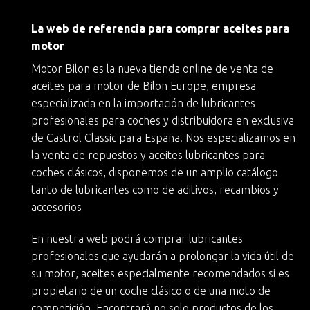
La web de referencia para comprar aceites para
motor
Motor Bilon es la nueva
tienda online de venta de
aceites para motor
de
Bilon Europe
, empresa
especializada en la importación de lubricantes
profesionales para coches y
distribuidora en exclusiva
de Castrol Classic
para España. Nos especializamos en
la
venta de repuestos y aceites lubricantes para
coches clásicos
, disponemos de un amplio catálogo
tanto de lubricantes como de aditivos, recambios y
accesorios
En nuestra web podrá
comprar lubricantes
profesionales
que ayudarán a
prolongar la vida útil de
su motor
, aceites especialmente recomendados si es
propietario de un
coche clásico
o de una moto de
competición. Encontrará no solo productos de los