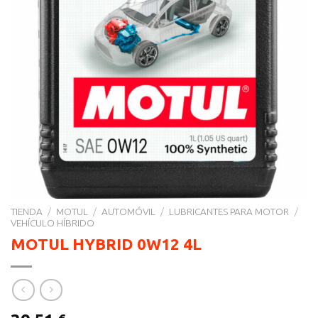
TIENDA
/
MOTUL
/
AUTOMÓVIL
/
LUBRICANTES PARA MOTOR
/
VEHÍCULO HÍBRIDO
MOTUL HYBRID 0W12 4L