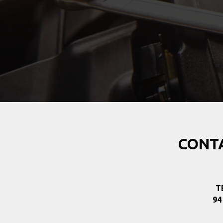
CONT
T
94