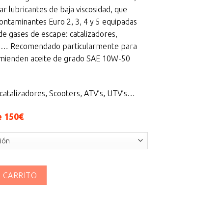
50 €
ar lubricantes de baja viscosidad, que
ta
ontaminantes Euro 2, 3, 4 y 5 equipadas
20 €
de gases de escape: catalizadores,
ape… Recomendado particularmente para
ienden aceite de grado SAE 10W-50
 catalizadores, Scooters, ATV’s, UTV’s…
e 150€
ad
L CARRITO