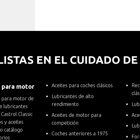
LISTAS EN EL CUIDADO D
Aceites para coches clásicos
Rec
s para motor
clás
Lubricantes de alto
s para motor
de
rendimiento
Lub
e lubricantes
 Castrol Classic
Aceites de motor para
Ace
s y aceites
competición
Lub
o catálogo
Coches anteriores a 1975
For
orios