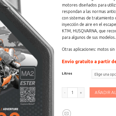
13,
motores diseñados para utiliz
has
respondan a las normas antic
46,
con sistemas de tratamiento 
inyección de aire en el esc
KTM, HUSQVARNA, que recom
para algunos de sus modelos.
Otras aplicaciones: motos sin
Envío gratuito a partir d
Litros
MOTUL 7100 10W50 4T cantid
AÑADIR A