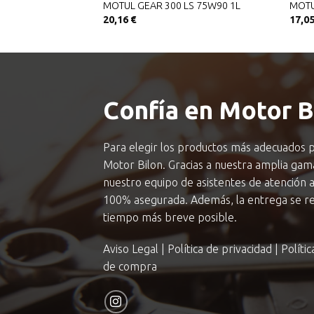
 1L
MOTUL GEAR 300 LS 75W90 1L
MOTU
20,16
€
17,0
Confía en Motor B
Para elegir los productos más adecuados p
Motor Bilon. Gracias a nuestra amplia ga
nuestro equipo de asistentes de atención a
100% asegurada. Además, la entrega se rea
tiempo más breve posible.
Aviso Legal
|
Política de privacidad
|
Políti
de compra