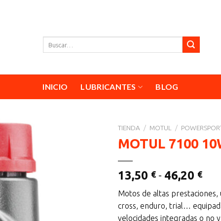
Buscar
por:
INICIO
LUBRICANTES
BLOG
TIENDA
/
MOTUL
/
POWERSPOR
MOTUL 7100 10
Ra
13,50
-
46,20
€
€
de
Motos de altas prestaciones, 
pre
cross, enduro, trial… equipa
des
velocidades integradas o no 