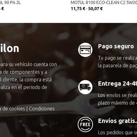
L 90 PA 2L
MOTUL 8100 ECO-CLEAN C2 5W3
Rango
5
€
11,75
€
-
50,07
€
de
precios:
desde
11,75 €
hasta
50,07 €
ilon
Pago seguro
Tu pago se realiz
ara su vehículo cuenta con
la pasarela de pa
ma de componentes y a
l cliente, la compra está
Entrega 24-4
liza en el periodo de
Los envíos se rea
plazo máximo de 
ca de cookies
|
Condiciones
Envíos gratis.
Los pedidos que 