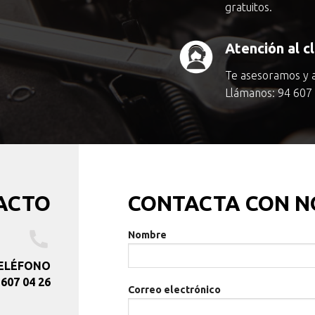
gratuitos.
Atención al c
Te asesoramos y 
Llámanos:
94 607
ACTO
CONTACTA CON N
Nombre
ELÉFONO
 607 04 26
Correo electrónico