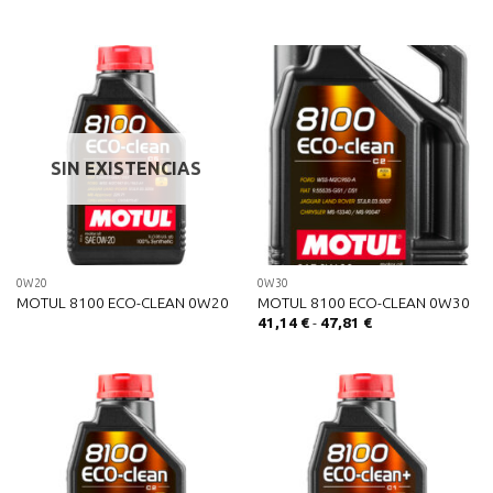
SIN EXISTENCIAS
0W20
0W30
MOTUL 8100 ECO-CLEAN 0W20
MOTUL 8100 ECO-CLEAN 0W30
Rango
41,14
€
-
47,81
€
de
precios:
desde
41,14 €
hasta
47,81 €