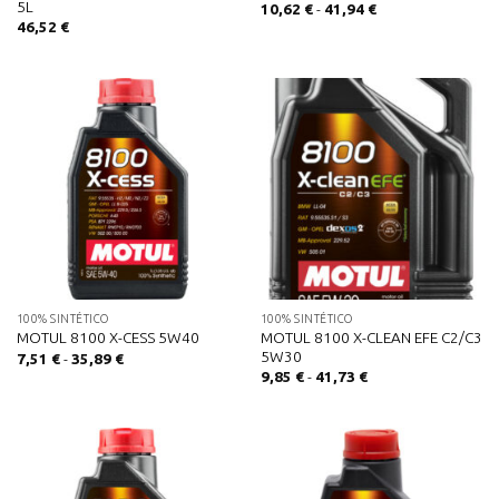
5L
Rango
10,62
€
-
41,94
€
de
46,52
€
precios:
desde
10,62 €
hasta
41,94 €
100% SINTÉTICO
100% SINTÉTICO
MOTUL 8100 X-CLEAN EFE C2/C3
MOTUL 8100 X-CESS 5W40
5W30
Rango
7,51
€
-
35,89
€
de
Rango
9,85
€
-
41,73
€
precios:
de
desde
precios:
7,51 €
desde
hasta
9,85 €
35,89 €
hasta
41,73 €