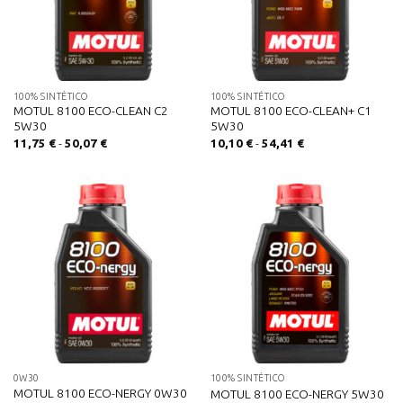
100% SINTÉTICO
100% SINTÉTICO
MOTUL 8100 ECO-CLEAN C2
MOTUL 8100 ECO-CLEAN+ C1
5W30
5W30
Rango
Rango
11,75
€
-
50,07
€
10,10
€
-
54,41
€
de
de
precios:
precios:
desde
desde
11,75 €
10,10 €
hasta
hasta
50,07 €
54,41 €
0W30
100% SINTÉTICO
MOTUL 8100 ECO-NERGY 0W30
MOTUL 8100 ECO-NERGY 5W30