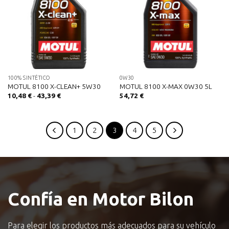
100% SINTÉTICO
0W30
MOTUL 8100 X-CLEAN+ 5W30
MOTUL 8100 X-MAX 0W30 5L
Rango
10,48
€
-
43,39
€
54,72
€
de
precios:
desde
10,48 €
hasta
1
2
3
4
5
43,39 €
Confía en Motor Bilon
Para elegir los productos más adecuados para su vehículo